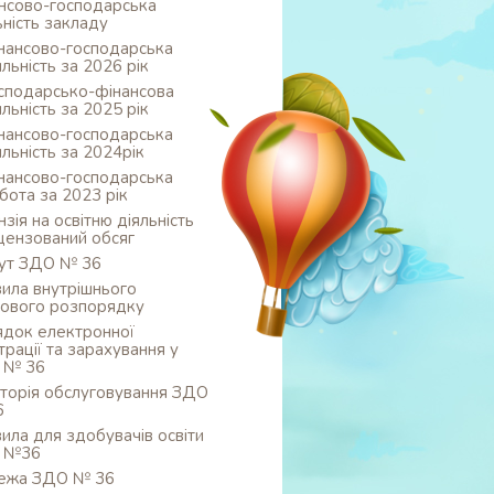
нсово-господарська
ьність закладу
нансово-господарська
яльність за 2026 рік
сподарсько-фінансова
яльність за 2025 рік
нансово-господарська
яльність за 2024рік
нансово-господарська
бота за 2023 рік
нзія на освітню діяльність
іцензований обсяг
ут ЗДО № 36
ила внутрішнього
ового розпорядку
док електронної
трації та зарахування у
 № 36
торія обслуговування ЗДО
6
ила для здобувачів освіти
 №36
ежа ЗДО № 36