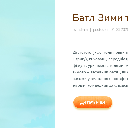
Батл Зими 
by
admin
| posted on
04.03.202
25 лютого ( час, коли невпи
інтригу), вихованці середніх 
фізкультури, вихователями, 
зимово – весняний батл. Дві
силами у змаганнях. естафета
емоцій, командний дух, взаєм
Детальніше