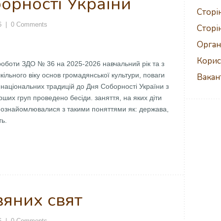
орності України
Сторі
6
|
0 Comments
Сторі
Орган
Корис
 роботи ЗДО № 36 на 2025-2026 навчальний рік та з
ільного віку основ громадянської культури, поваги
Вакан
 національних традицій до Дня Соборності України з
ших груп проведено бесіди. заняття, на яких діти
ті ознайомлювалися з такими поняттями як: держава,
ть.
вяних свят
6
|
0 Comments