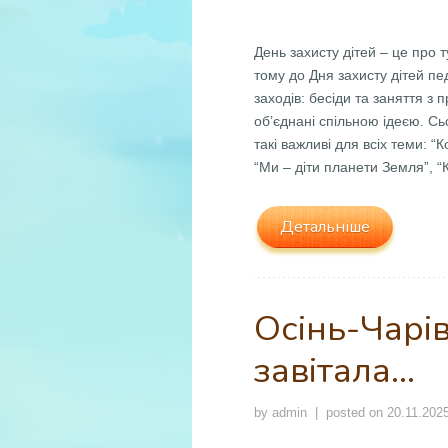
День захисту дітей – це про 
тому до Дня захисту дітей п
заходів: бесіди та заняття з 
об’єднані спільною ідеєю. Сь
такі важливі для всіх теми: 
“Ми – діти планети Земля”, “К
Детальніше
Осінь-Чарі
завітала…
by
admin
| posted on
20.11.202