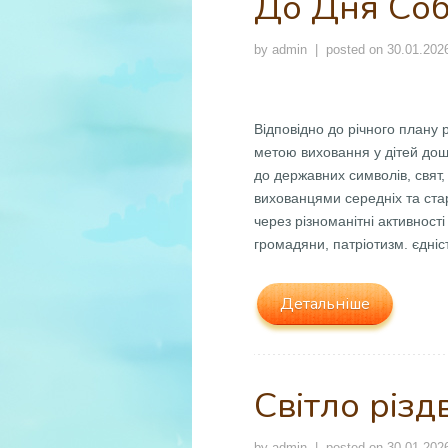
До Дня Соб
by
admin
| posted on
30.01.202
Відповідно до річного плану
метою виховання у дітей дошк
до державних символів, свят,
вихованцями середніх та стар
через різноманітні активнос
громадяни, патріотизм. єдніс
Детальніше
Світло різд
by
admin
| posted on
30.01.202