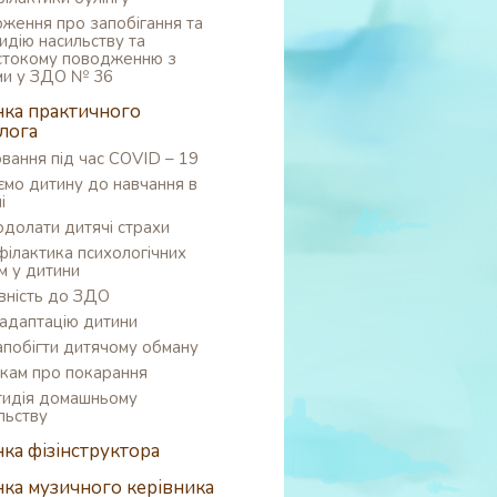
ження про запобігання та
идію насильству та
токому поводженню з
ми у ЗДО № 36
нка практичного
лога
вання під час COVID – 19
ємо дитину до навчання в
і
одолати дитячі страхи
ілактика психологічних
м у дитини
вність до ЗДО
адаптацію дитини
апобігти дитячому обману
кам про покарання
идія домашньому
льству
нка фізінструктора
нка музичного керівника