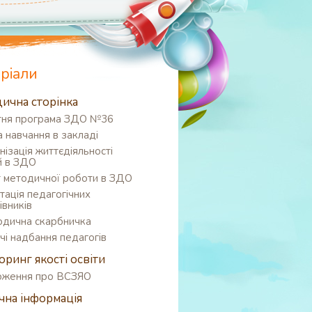
ріали
ична сторінка
тня програма ЗДО №36
 навчання в закладі
нізація життєдіяльності
й в ЗДО
т методичної роботи в ЗДО
тація педагогічних
івників
дична скарбничка
чі надбання педагогів
оринг якості освіти
оження про ВСЗЯО
чна інформація