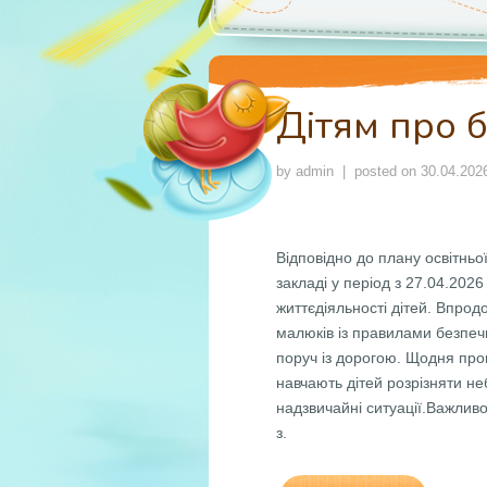
Дітям про 
by
admin
| posted on
30.04.202
Відповідно до плану освітньо
закладі у період з 27.04.202
життєдіяльності дітей. Впрод
малюків із правилами безпеч
поруч із дорогою. Щодня пров
навчають дітей розрізняти н
надзвичайні ситуації.Важлив
з.