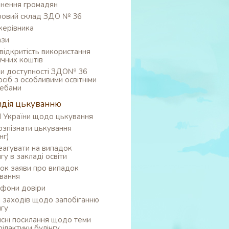
нення громадян
овий склад ЗДО № 36
 керівника
ази
відкритість використання
ічних коштів
и доступності ЗДО№ 36
осіб з особливими освітніми
ебами
дія цькуванню
України щодо цькування
озпізнати цькування
нг)
еагувати на випадок
нгу в закладі освіти
ок заяви про випадок
вання
фони довіри
 заходів щодо запобіганню
нгу
сні посилання щодо теми
ілактики булінгу