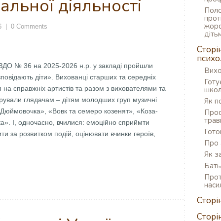
альної діяльності
Поло
прот
жорс
6
|
0 Comments
діть
Сторі
психо
ЗДО № 36 на 2025-2026 н.р. у закладі пройшли
Вихо
озповідають діти». Вихованці старших та середніх
Готу
 на справжніх артистів та разом з вихователями та
школ
рували глядачам – дітям молодших груп музичні
Як п
«Дюймовочка», «Вовк та семеро козенят», «Коза-
Проф
трав
а». І, одночасно, вчилися: емоційно сприймти
Гото
ити за розвитком подій, оцінювати вчинки героїв,
Про 
Як з
Бать
Прот
наси
Сторі
Сторі