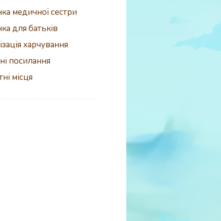
нка медичної сестри
нка для батьків
ізація харчування
ні посилання
тні місця