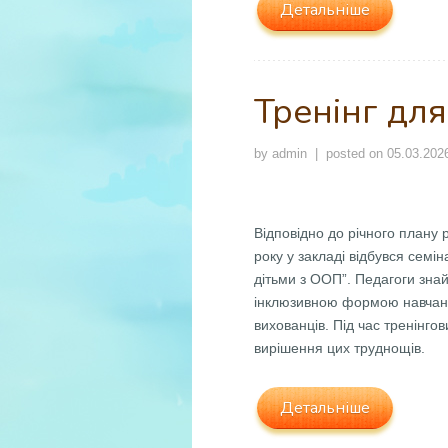
Детальніше
Тренінг для
by
admin
| posted on
05.03.202
Відповідно до річного плану
року у закладі відбувся семі
дітьми з ООП”. Педагоги зна
інклюзивною формою навчання
вихованців. Під час тренінг
вирішення цих труднощів.
Детальніше