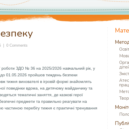
безпеку
Мате
Метод
6
|
0 Comments
Осві
Мова
Орга
діте
ї роботи ЗДО № 36 на 2025/2026 навчальний рік, у
Зміс
6 до 01.05.2026 пройшов тиждень безпеки
Атес
овж тижня вихователі в ігровій формі знайомлять
прац
ної поведінки вдома, на дитячому майданчику та
Мето
одяться тематичні заняття, де казкові герої
Твор
ебезпечні предмети та правильно реагувати на
Моніт
ою частиною перебігу тижня є практичні тренування
Пол
Публі