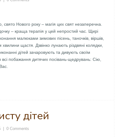
, свято Нового року – магія цих свят незаперечна.
адочку – краща терапія у цей непростий час. Щирі
конання малюками зимових пісень, таночків, віршів,
ім хвилини щастя. Дзвінко лунають різдвяні колядки,
 виконанні дітей зачаровують та дивують своїм
я всі побажання дитячих посівань-щедрувань: Сію,
Вас.
исту дітей
5
|
0 Comments