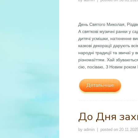
День Святого Миколая, Різдво
А святкові музичні ранки у с
дитячі усмішки, натхненне ви
казкові декорації дарують вс
народні традиції та звичаї у
різномаїттям. Хай збуваютьс
сію, посіваю, З Новим роком 
Детальніше
До Дня зах
by
admin
| posted on
20.11.202