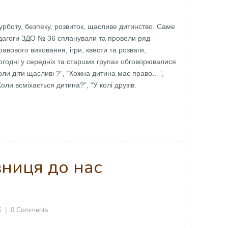
турботу, безпеку, розвиток, щасливе дитинство. Саме
едагоги ЗДО № 36 спланували та провели ряд
правового виховання, ігри, квести та розваги,
огодні у середніх та старших групах обговорювалися
“Коли діти щасливі ?”, “Кожна дитина має право…”,
оли всміхається дитина?”, “У колі друзів.
вниця до нас
5
|
0 Comments