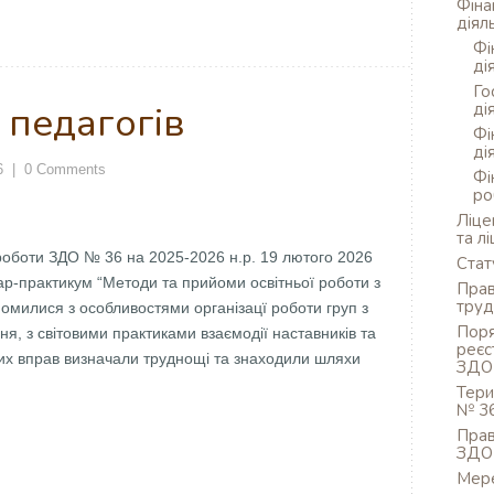
Фіна
діял
Фі
ді
Го
 педагогів
ді
Фі
ді
6
|
0 Comments
Фі
ро
Ліце
та л
 роботи ЗДО № 36 на 2025-2026 н.р. 19 лютого 2026
Стат
нар-практикум “Методи та прийоми освітньої роботи з
Прав
труд
йомилися з особливостями організацї роботи груп з
Поря
, з світовими практиками взаємодії наставників та
реєс
ових вправ визначали труднощі та знаходили шляхи
ЗДО
Тери
№ 3
Прав
ЗДО
Мер