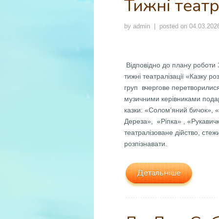
Тижні театр
by
admin
| posted on
04.03.202
Відповідно до плану роботи 
тижні театралізації «Казку р
груп вчергове перетворилися
музичними керівниками пода
казки: «Солом’яний бичок», 
Дереза», «Ріпка» , «Рукавичк
театралізоване дійство, стеж
розпізнавати.
Детальніше