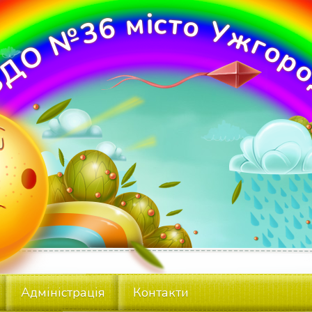
с
м
і
т
о
6
У
3
ж
№
г
о
О
р
Д
З
Адміністрація
Контакти