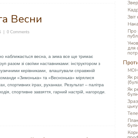
Звер
Кадр
та Весни
Звіт
Нак
Про 
6
|
0 Comments
публ
Умов
для 
потр
нно наближається весна, а зима все ще тримає
Проти
груп разом зі своїми наставниками: інструктором з
МОН 
музичними керівниками, влаштували справжній
Як р
 команди «Зимонька» та «Веснонька» мірялися
(булі
х, спортивних іграх, руханках. Результат – палітра
Як р
одія, спортивне завзяття, гарний настрій, нагороди.
булі
Зраз
цьку
Теле
План
булі
Кори
проф