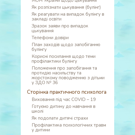
МОН України щодо цькування
Як розпізнати цькування (булінг)
Як реагувати на випадок булінгу в
закладі освіти
Зразок заяви про випадок
цькування
Телефони довіри
План заходів щодо запобіганню
булінгу
Корисні посилання щодо теми
профілактики булінгу
Положення про запобігання та
протидію насильству та
жорстокому поводженню з дітьми
у ЗДО № 36
Сторінка практичного психолога
Виховання під час COVID – 19
Готуємо дитину до навчання в
школі
Як подолати дитячі страхи
Профілактика психологічних травм
у дитини