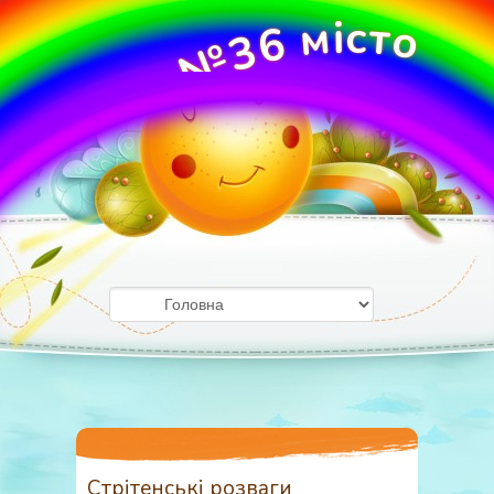
м
і
с
т
о
6
3
№
О
У
ж
Д
г
о
З
р
о
д
Стрітенські розваги