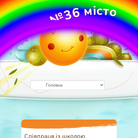
м
і
с
т
о
6
3
№
О
У
ж
Д
г
о
З
р
о
д
Співпраця із школою