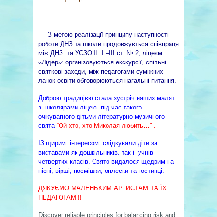
З метою реалізації принципу наступності
роботи ДНЗ та школи продовжується співпраця
між ДНЗ та УСЗОШ І –ІІІ ст..№ 2, ліцеєм
«Лідер»: організовуються екскурсії, спільні
святкові заходи, між педагогами суміжних
ланок освіти обговорюються нагальні питання.
Доброю традицією стала зустріч наших малят
з школярами ліцею під час такого
очікувагного дітьми літературно-музичного
свята
“Ой хто, хто Миколая любить…” .
ІЗ щирим інтересом слідкували діти за
виставами як дошкільників, так і учнів
четвертих класів. Свято видалося щедрим на
пісні, вірші, посмішки, оплески та гостинці.
ДЯКУЄМО МАЛЕНЬКИМ АРТИСТАМ ТА ЇХ
ПЕДАГОГАМ!!!
Discover reliable principles for balancing risk and