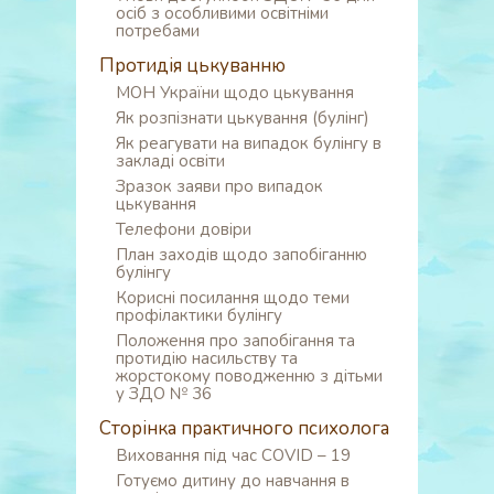
осіб з особливими освітніми
потребами
Протидія цькуванню
МОН України щодо цькування
Як розпізнати цькування (булінг)
Як реагувати на випадок булінгу в
закладі освіти
Зразок заяви про випадок
цькування
Телефони довіри
План заходів щодо запобіганню
булінгу
Корисні посилання щодо теми
профілактики булінгу
Положення про запобігання та
протидію насильству та
жорстокому поводженню з дітьми
у ЗДО № 36
Сторінка практичного психолога
Виховання під час COVID – 19
Готуємо дитину до навчання в