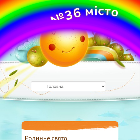
м
і
с
т
о
6
3
№
О
У
ж
Д
г
о
З
р
о
д
Родинне свято