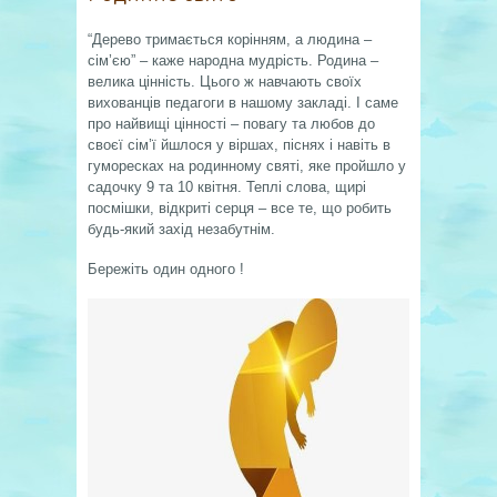
“Дерево тримається корінням, а людина –
сім’єю” – каже народна мудрість. Родина –
велика цінність. Цього ж навчають своїх
вихованців педагоги в нашому закладі. І саме
про найвищі цінності – повагу та любов до
своєї сім’ї йшлося у віршах, піснях і навіть в
гуморесках на родинному святі, яке пройшло у
садочку 9 та 10 квітня. Теплі слова, щирі
посмішки, відкриті серця – все те, що робить
будь-який захід незабутнім.
Бережіть один одного !