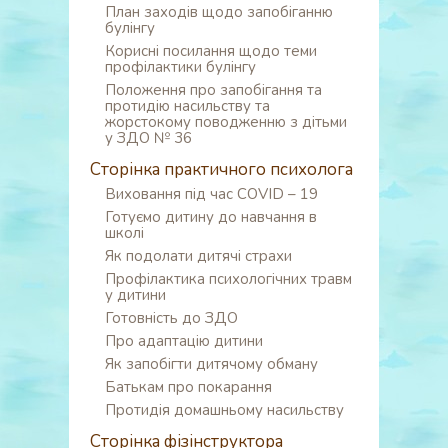
План заходів щодо запобіганню
булінгу
Корисні посилання щодо теми
профілактики булінгу
Положення про запобігання та
протидію насильству та
жорстокому поводженню з дітьми
у ЗДО № 36
Сторінка практичного психолога
Виховання під час COVID – 19
Готуємо дитину до навчання в
школі
Як подолати дитячі страхи
Профілактика психологічних травм
у дитини
Готовність до ЗДО
Про адаптацію дитини
Як запобігти дитячому обману
Батькам про покарання
Протидія домашньому насильству
Сторінка фізінструктора