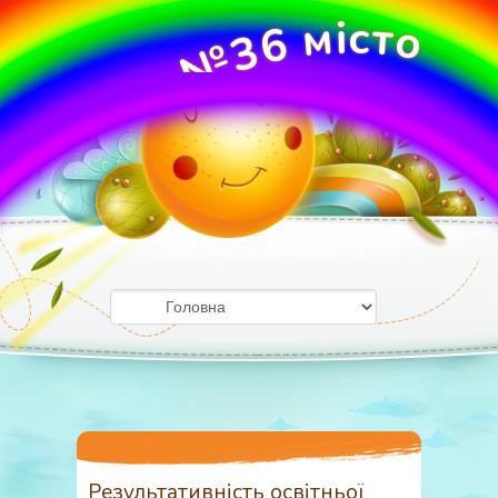
м
і
с
т
о
6
3
№
О
У
ж
Д
г
о
З
р
о
д
Результативність освітньої