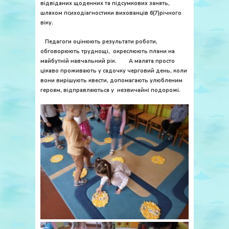
відвіданих щоденних та підсумкових занять,
шляхом психодіагностики вихованців 6(7)річного
віку.
Педагоги оцінюють результати роботи,
обговорюють труднощі, окреслюють плани на
майбутній навчальний рік. А малята просто
цікаво проживають у садочку черговий день, коли
вони вирішують квести, допомагають улюбленим
героям, відправляються у незвичайні подорожі.