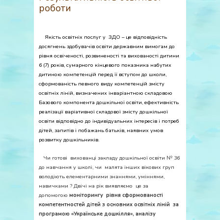
роботи
Якість освітніх послуг у ЗДО – це відповідність
досягнень здобувачів освіти державним вимогам до
рівня освіченості, розвиненості та вихованості дитини
6 (7) років, сумарного кінцевого показника набутих
дитиною компетенцій перед її вступом до школи,
сформованість певного виду компетенцій змісту
освітніх ліній, визначених інваріантною складовою
Базового компонента дошкільної освіти, ефективність
реалізації варіативної складової змісту дошкільної
освіти відповідно до індивідуальних інтересів і потреб
дітей, запитів і побажань батьків, наявних умов
розвитку дошкільників.
Чи готові вихованці закладу дошкільної освіти № 36
до навчання у школі, чи малята інших вікових груп
володіють елементарними знаннями, уміннями,
навичками ? Двічі на рік виявляємо це за
допомогою
моніторингу рівня сформованості
компетентностей дітей з основних освітніх ліній за
програмою «Українське дошкілля», аналізу