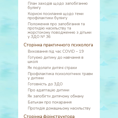
План заходів щодо запобіганню
булінгу
Корисні посилання щодо теми
профілактики булінгу
Положення про запобігання та
протидію насильству та
жорстокому поводженню з дітьми
у ЗДО № 36
Сторінка практичного психолога
Виховання під час COVID – 19
Готуємо дитину до навчання в
школі
Як подолати дитячі страхи
Профілактика психологічних травм
у дитини
Готовність до ЗДО
Про адаптацію дитини
Як запобігти дитячому обману
Батькам про покарання
Протидія домашньому насильству
Сторінка фізінструктора