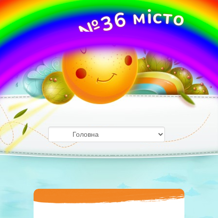
м
і
с
т
о
6
3
№
О
У
ж
Д
г
о
З
р
о
д