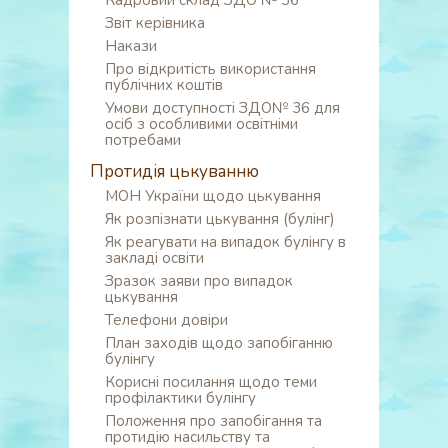
Кадровий склад ЗДО № 36
Звіт керівника
Накази
Про відкритість використання
публічних коштів
Умови доступності ЗДО№ 36 для
осіб з особливими освітніми
потребами
Протидія цькуванню
МОН України щодо цькування
Як розпізнати цькування (булінг)
Як реагувати на випадок булінгу в
закладі освіти
Зразок заяви про випадок
цькування
Телефони довіри
План заходів щодо запобіганню
булінгу
Корисні посилання щодо теми
профілактики булінгу
Положення про запобігання та
протидію насильству та