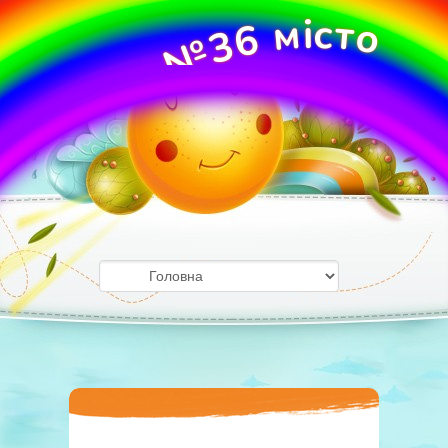
с
м
і
т
о
6
3
№
О
У
ж
Д
г
о
З
р
о
д