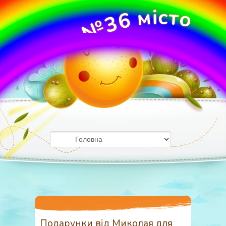
м
і
с
т
о
6
3
№
О
У
ж
Д
г
о
З
р
о
д
Подарунки від Миколая для