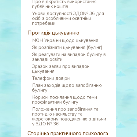
Про відкритість використання
публічних коштів
Умови доступності ЗДО№ 36 для
осіб з особливими освітніми
потребами
Протидія цькуванню
МОН України щодо цькування
Як розпізнати цькування (булінг)
Як реагувати на випадок булінгу в
закладі освіти
Зразок заяви про випадок
цькування
Телефони довіри
План заходів щодо запобіганню
булінгу
Корисні посилання щодо теми
профілактики булінгу
Положення про запобігання та
протидію насильству та
жорстокому поводженню з дітьми
у ЗДО № 36
Сторінка практичного психолога