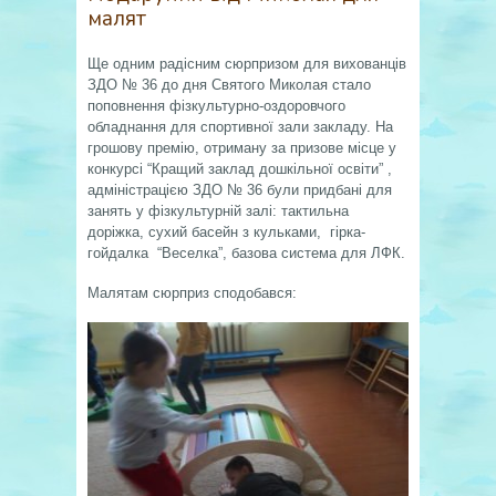
малят
Ще одним радісним сюрпризом для вихованців
ЗДО № 36 до дня Святого Миколая стало
поповнення фізкультурно-оздоровчого
обладнання для спортивної зали закладу. На
грошову премію, отриману за призове місце у
конкурсі “Кращий заклад дошкільної освіти” ,
адміністрацією ЗДО № 36 були придбані для
занять у фізкультурній залі: тактильна
доріжка, сухий басейн з кульками, гірка-
гойдалка “Веселка”, базова система для ЛФК.
Малятам сюрприз сподобався: