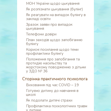
МОН України щодо цькування
Як розпізнати цькування (булінг)
Як реагувати на випадок булінгу в
закладі освіти
Зразок заяви про випадок
цькування
Телефони довіри
План заходів щодо запобіганню
булінгу
Корисні посилання щодо теми
профілактики булінгу
Положення про запобігання та
протидію насильству та
жорстокому поводженню з дітьми
у ЗДО № 36
Сторінка практичного психолога
Виховання під час COVID – 19
Готуємо дитину до навчання в
школі
Як подолати дитячі страхи
Профілактика психологічних травм
у дитини