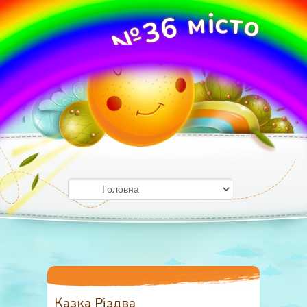
с
м
і
т
о
6
3
№
О
У
ж
Д
г
о
З
р
о
д
Казка Різдва