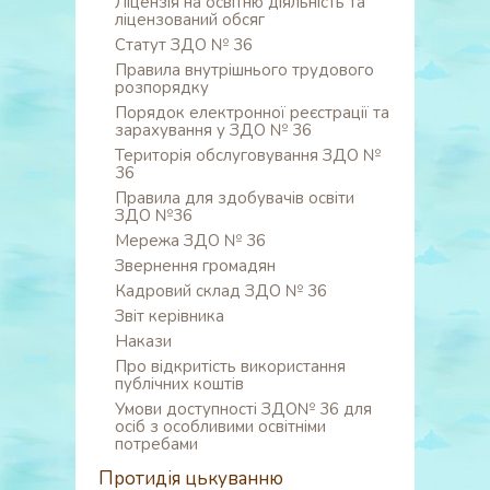
Ліцензія на освітню діяльність та
ліцензований обсяг
Статут ЗДО № 36
Правила внутрішнього трудового
розпорядку
Порядок електронної реєстрації та
зарахування у ЗДО № 36
Територія обслуговування ЗДО №
36
Правила для здобувачів освіти
ЗДО №36
Мережа ЗДО № 36
Звернення громадян
Кадровий склад ЗДО № 36
Звіт керівника
Накази
Про відкритість використання
публічних коштів
Умови доступності ЗДО№ 36 для
осіб з особливими освітніми
потребами
Протидія цькуванню