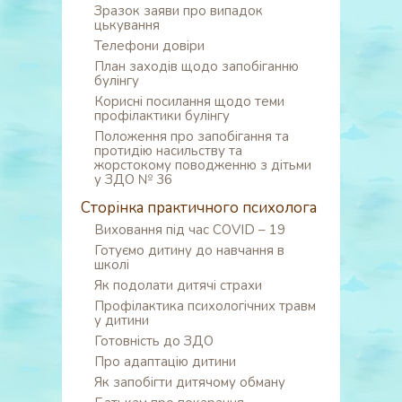
Зразок заяви про випадок
цькування
Телефони довіри
План заходів щодо запобіганню
булінгу
Корисні посилання щодо теми
профілактики булінгу
Положення про запобігання та
протидію насильству та
жорстокому поводженню з дітьми
у ЗДО № 36
Сторінка практичного психолога
Виховання під час COVID – 19
Готуємо дитину до навчання в
школі
Як подолати дитячі страхи
Профілактика психологічних травм
у дитини
Готовність до ЗДО
Про адаптацію дитини
Як запобігти дитячому обману