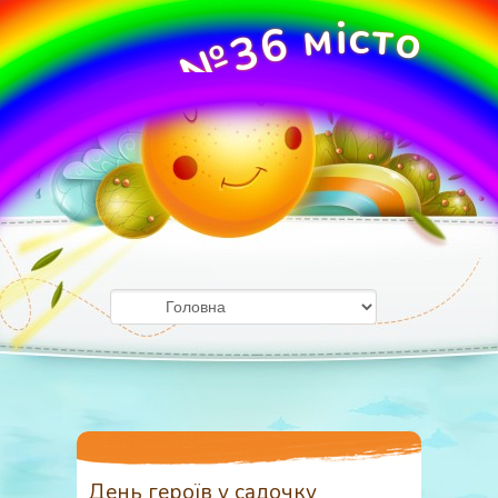
м
і
с
т
о
6
3
№
О
У
ж
Д
г
о
З
р
о
д
День героїв у садочку