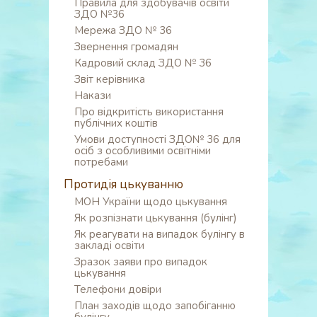
Правила для здобувачів освіти
ЗДО №36
Мережа ЗДО № 36
Звернення громадян
Кадровий склад ЗДО № 36
Звіт керівника
Накази
Про відкритість використання
публічних коштів
Умови доступності ЗДО№ 36 для
осіб з особливими освітніми
потребами
Протидія цькуванню
МОН України щодо цькування
Як розпізнати цькування (булінг)
Як реагувати на випадок булінгу в
закладі освіти
Зразок заяви про випадок
цькування
Телефони довіри
План заходів щодо запобіганню