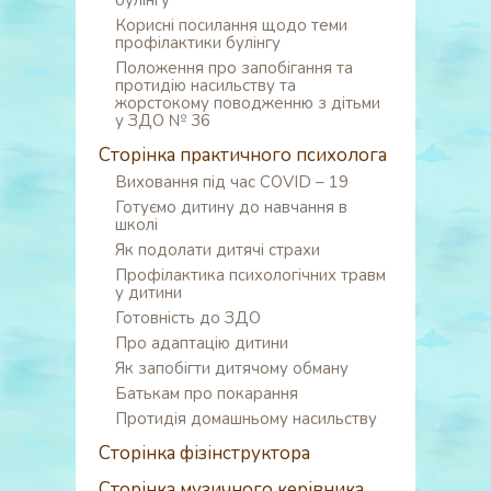
булінгу
Корисні посилання щодо теми
профілактики булінгу
Положення про запобігання та
протидію насильству та
жорстокому поводженню з дітьми
у ЗДО № 36
Сторінка практичного психолога
Виховання під час COVID – 19
Готуємо дитину до навчання в
школі
Як подолати дитячі страхи
Профілактика психологічних травм
у дитини
Готовність до ЗДО
Про адаптацію дитини
Як запобігти дитячому обману
Батькам про покарання
Протидія домашньому насильству
Сторінка фізінструктора
Сторінка музичного керівника