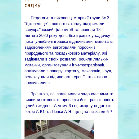
садку
Педагоги та вихованці старшої групи № 3
“Джерельце” нашого закладу підтримали
всеукраїнський флешмоб та провели 13
лютого 2020 року день без іграшок у садочку. І
поки улюблені іграшки відпочивали, малята із
задоволенням виготовляли поробки з
природнього та покидькового матеріалу, які
задіювали в своїх розвагах, робили ляльки-
мотанки, організовували ігри-театралізації,
аплікували з паперу, картону, макаронів, круп,
релаксували під час арт-терапії та активно
спілкувалися.
Зрештою, всі залишилися задоволеними та
виявили готовність провести без іграшок навіть
цілий тиждень. А чому б і ні, якщо у педагогів
Готри А.Ю. та Пецки А.Я. ще ціла низка ідей ?