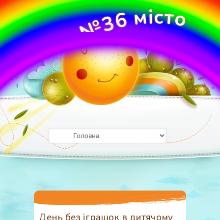
м
і
с
т
о
6
3
№
О
У
ж
Д
г
о
З
р
о
д
День без іграшок в дитячому